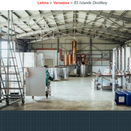
Letina
>
Verweise
>
83 Islands Distillery