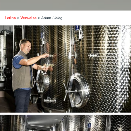
Letina
>
Verweise
>
Adam Lieleg