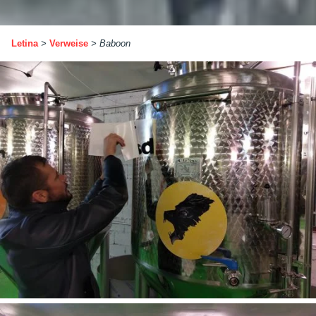
Letina
>
Verweise
>
Baboon