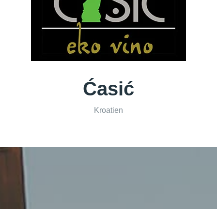
Ćasić
Kroatien