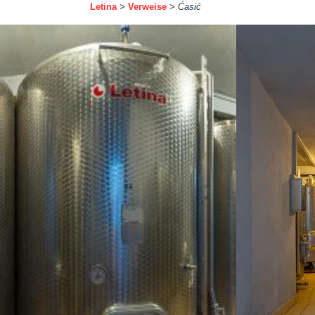
Letina
>
Verweise
>
Ćasić