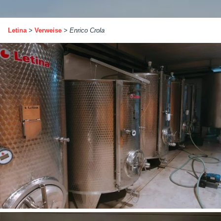
Letina
>
Verweise
>
Enrico Crola