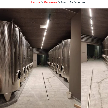
Letina
>
Verweise
>
Franz Hirtzberger