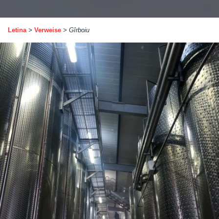
Letina
>
Verweise
>
Gîrboiu