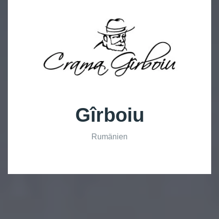
Gîrboiu
Rumänien