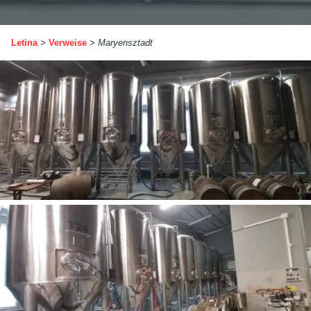
Letina
>
Verweise
>
Maryensztadt