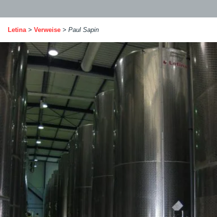
Letina
>
Verweise
>
Paul Sapin