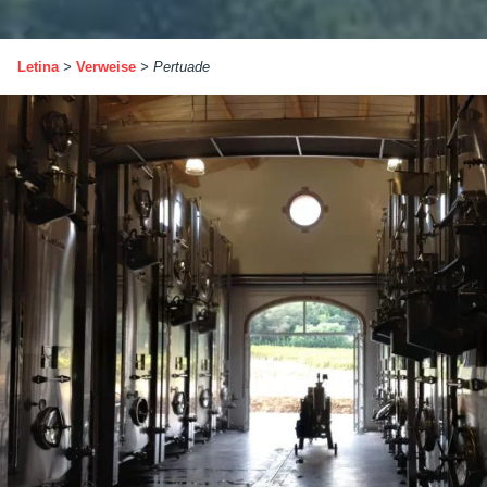
Letina
>
Verweise
>
Pertuade