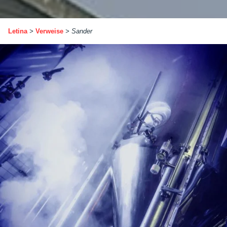
Letina
>
Verweise
>
Sander