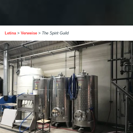
Letina
>
Verweise
>
The Spirit Guild