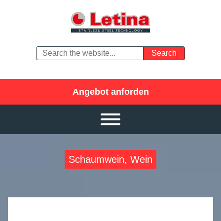
Angebot anforden
Schaumwein, Wein