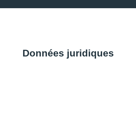
Données juridiques
LETINA INOX D.O.O.
(mother company)
Address:
Neumannova 2, 40000 Čakovec, Croatia
Identification number:
77292244969
VAT-ID:
HR77292244969
Authorized representatives: