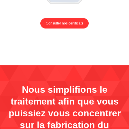
Consulter nos certificats
Nous simplifions le
traitement afin que vous
puissiez vous concentrer
sur la fabrication du