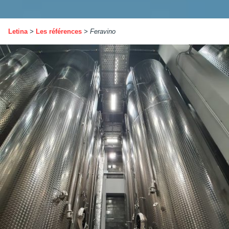
Letina
>
Les références
>
Feravino