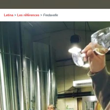
Letina
>
Les références
>
Fredavelle