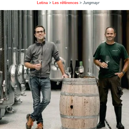
Letina
>
Les références
>
Jungmayr