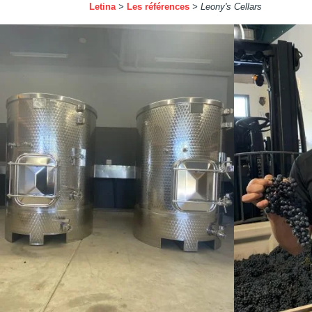
Letina
>
Les références
>
Leony's Cellars