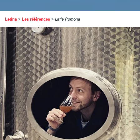
Letina
>
Les références
>
Little Pomona