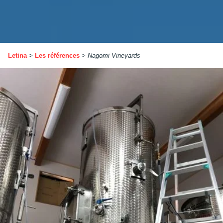
Letina
>
Les références
>
Nagomi Vineyards