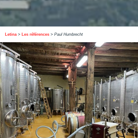
Letina
>
Les références
>
Paul Humbrecht