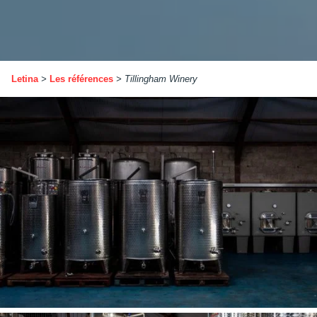
Letina
>
Les références
>
Tillingham Winery