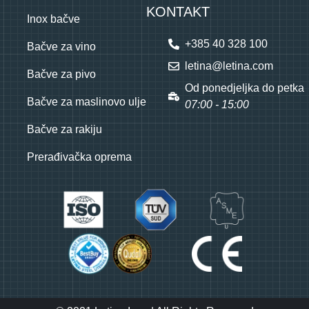
KONTAKT
Inox bačve
+385 40 328 100
Bačve za vino
letina@letina.com
Bačve za pivo
Od ponedjeljka do petka
Bačve za maslinovo ulje
07:00 - 15:00
Bačve za rakiju
Prerađivačka oprema