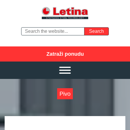
Zatraži ponudu
Pivo