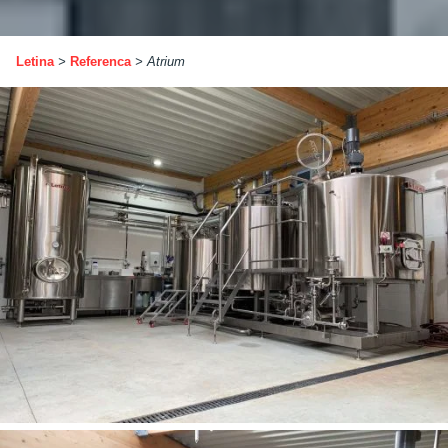
Letina
>
Referenca
>
Atrium