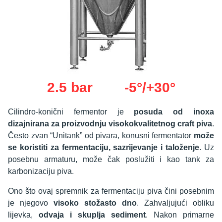
2.5 bar
-5°/+30°
Cilindro-konični fermentor je
posuda od inoxa
dizajnirana za proizvodnju visokokvalitetnog craft piva
.
Često zvan “Unitank” od pivara, konusni fermentator
može
se koristiti za fermentaciju, sazrijevanje i taloženje
. Uz
posebnu armaturu, može čak poslužiti i kao tank za
karbonizaciju piva.
Ono što ovaj spremnik za fermentaciju piva čini posebnim
je njegovo
visoko stožasto dno
. Zahvaljujući obliku
lijevka,
odvaja i skuplja sediment
. Nakon primarne