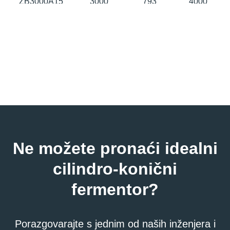
ZB3000A15
3000
793
4000
ZB4000A17
4000
1057
5300
ZB5000A19
5000
1321
6650
ZB6000A19
6000
1585
7846
ZB8000A20
8000
2114
10250
ZB10000A22
10000
2642
13100
ZB12000A23
12000
3170
15000
Ne možete pronaći idealni
ZB16000A23
16000
4227
20650
cilindro-konični
fermentor?
Porazgovarajte s jednim od naših inženjera i