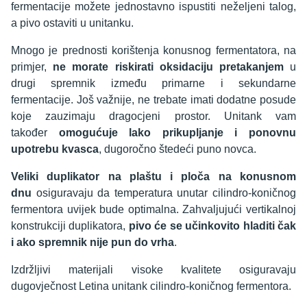
fermentacije možete jednostavno ispustiti neželjeni talog,
a pivo ostaviti u unitanku.
Mnogo je prednosti korištenja konusnog fermentatora, na
primjer,
ne morate riskirati oksidaciju pretakanjem
u
drugi spremnik između primarne i sekundarne
fermentacije. Još važnije, ne trebate imati dodatne posude
koje zauzimaju dragocjeni prostor. Unitank vam
također
omogućuje lako prikupljanje i ponovnu
upotrebu kvasca
, dugoročno štedeći puno novca.
Veliki duplikator na plaštu i ploča na konusnom
dnu
osiguravaju da temperatura unutar cilindro-koničnog
fermentora uvijek bude optimalna. Zahvaljujući vertikalnoj
konstrukciji duplikatora,
pivo će se učinkovito hladiti čak
i ako spremnik nije pun do vrha
.
Izdržljivi materijali visoke kvalitete osiguravaju
dugovječnost Letina unitank cilindro-koničnog fermentora.