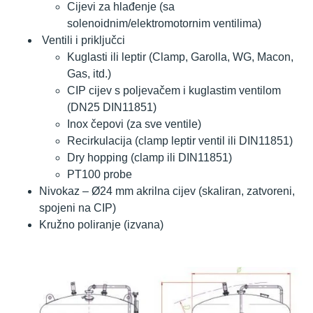
Cijevi za hlađenje (sa
solenoidnim/elektromotornim ventilima)
Ventili i priključci
Kuglasti ili leptir (Clamp, Garolla, WG, Macon,
Gas, itd.)
CIP cijev s poljevačem i kuglastim ventilom
(DN25 DIN11851)
Inox čepovi (za sve ventile)
Recirkulacija (clamp leptir ventil ili DIN11851)
Dry hopping (clamp ili DIN11851)
PT100 probe
Nivokaz – Ø24 mm akrilna cijev (skaliran, zatvoreni,
spojeni na CIP)
Kružno poliranje (izvana)