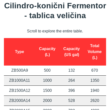
Cilindro-konični Fermentor
- tablica veličina
Scroll to explore the entire table.
Total
Capacity
Capacity
Type
Volume
(L)
(US gal)
(L)
ZB500A9
500
132
670
ZB1000A11
1000
264
1350
ZB1500A12
1500
396
1940
ZB2000A14
2000
528
2620