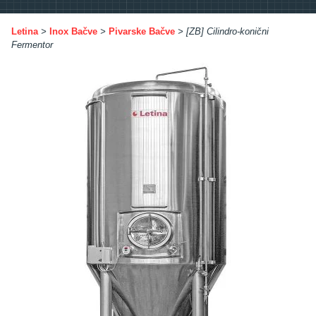
Letina
>
Inox Bačve
>
Pivarske Bačve
>
[ZB] Cilindro-konični
Fermentor