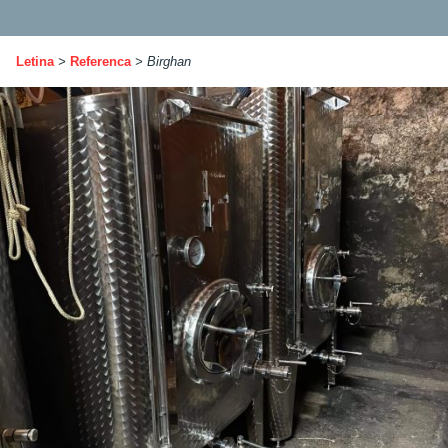
Letina
>
Referenca
>
Birghan