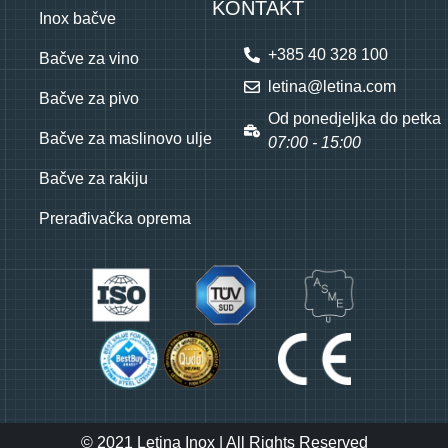
KONTAKT
Inox bačve
+385 40 328 100
Bačve za vino
letina@letina.com
Bačve za pivo
Od ponedjeljka do petka
Bačve za maslinovo ulje
07:00 - 15:00
Bačve za rakiju
Prerađivačka oprema
© 2021 Letina Inox | All Rights Reserved