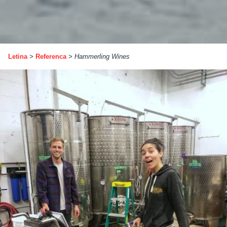
Letina
>
Referenca
>
Hammerling Wines