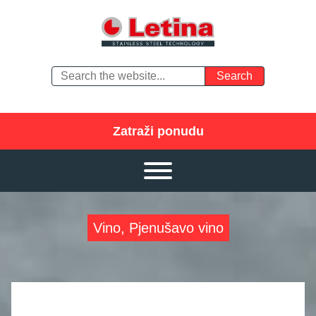
Zatraži ponudu
Vino, Pjenušavo vino