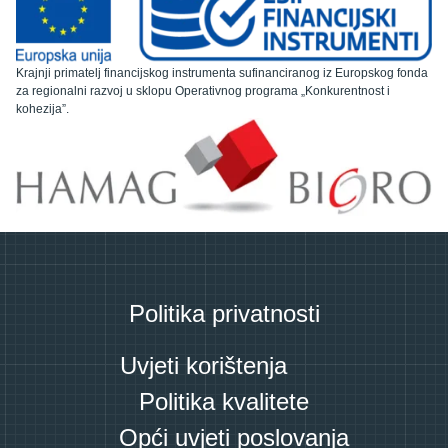
Krajnji primatelj financijskog instrumenta sufinanciranog iz Europskog fonda
za regionalni razvoj u sklopu Operativnog programa „Konkurentnost i
kohezija”.
Politika privatnosti
Uvjeti korištenja
Politika kvalitete
Opći uvjeti poslovanja