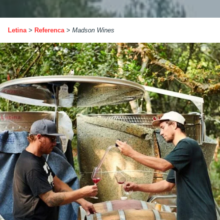
Letina
>
Referenca
>
Madson Wines