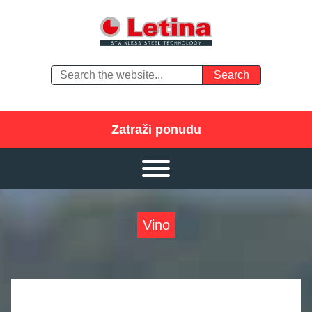
Zatraži ponudu
Vino