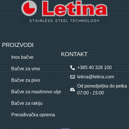
PROIZVODI
KONTAKT
Inox bačve
+385 40 328 100
Bačve za vino
letina@letina.com
Bačve za pivo
Od ponedjeljka do petka
Bačve za maslinovo ulje
07:00 - 15:00
Bačve za rakiju
Prerađivačka oprema