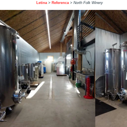
Letina
>
Referenca
>
North Folk Winery