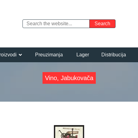
roizvodi
Preuzimanja
Lager
Distribucija
Vino, Jabukovača