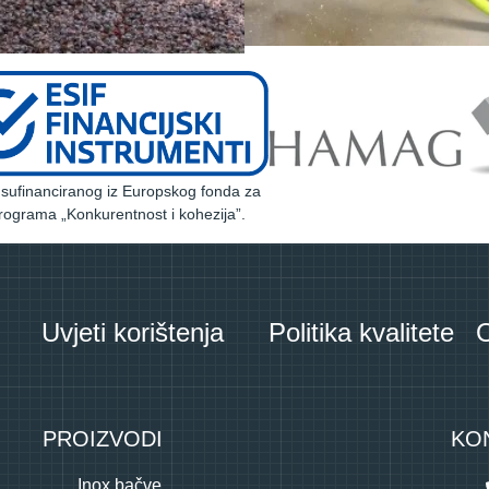
a sufinanciranog iz Europskog fonda za
rograma „Konkurentnost i kohezija”.
Uvjeti korištenja
Politika kvalitete
O
PROIZVODI
KO
Inox bačve