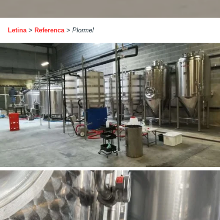
Letina
>
Referenca
>
Plormel