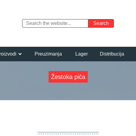
roizvodi
Preuzimanja
Lager
Distribucija
Žestoka pića