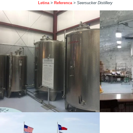
Letina
>
Referenca
>
Seersucker Distillery